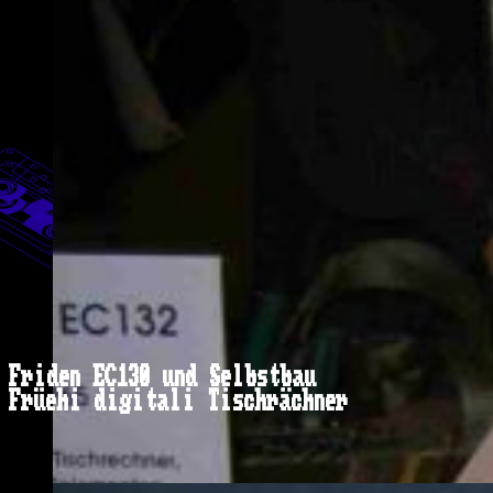
Friden EC130 und Selbstbau
Früehi digitali Tischrächner