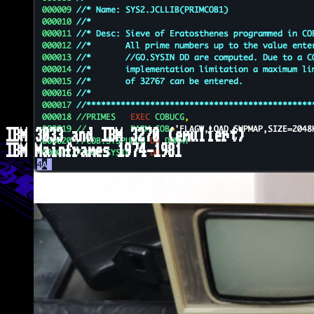
IBM 3033 and IBM 3270 (emuliert)
IBM Mainframes 1974-1981