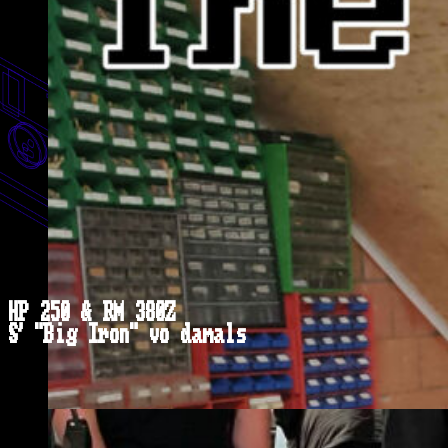
HP 250 & RM 380Z
S' "Big Iron" vo damals