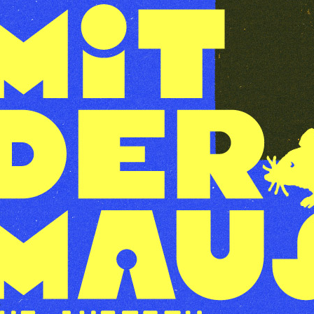
einmalige
Gelegenheit, alte
Computermodelle
selbst
auszuprobieren und
deren
Funktionsweise
sowie Bedeutung für
die heutige Technik
zu entdecken.