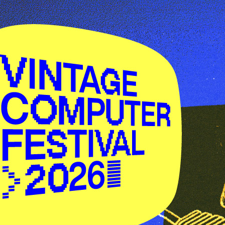
Das Vintage
Infos zur
Computer Festival
Schweiz setzt sich
Veranstaltung
für den Erhalt und die
Wiederbelebung
historischer
Computer und
Technologien ein und
lässt vergangene
Epochen der
Computertechnologie
lebendig werden.
Besucher*innen
können eine
faszinierende
Zeitreise in die