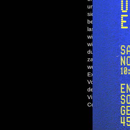
unterschiedlich
sich Computer
bedienen
lassen. Ergänzt
wird das Thema
wie gewohnt
durch
zahlreiche
weitere
Exponate und
Vorträge aus
der Welt des
Vintage
Computing.