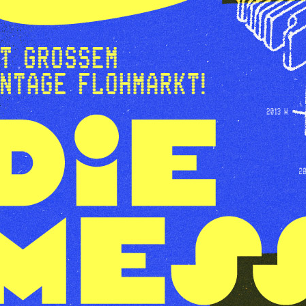
Anfänge der
Computerwelt
unternehmen und die
Entwicklung dieser
bahnbrechenden
Technik hautnah
erleben.
Das Festival bietet
eine vielseitige
Mischung aus
Ausstellungen,
Vorträgen und
interaktiven
Erfahrungen.
Dabei haben
Besucher*innen die