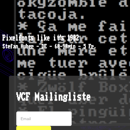
Pixelfonts like it's 1982
Stefan Huber - DE - 60-90min - 5 Fr.
VCF Mailingliste