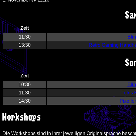
Sa
Zeit
11:30
Blin
13:30
Retro Gaming Handhel
So
Zeit
10:30
Blin
11:30
Tetris
14:30
Pixelfon
Workshops
Die Workshops sind in ihrer jeweiligen Originalsprache besch